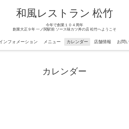
和風レストラン 松竹
今年で創業１０４周年
創業大正９年 一ノ関駅前 ソース味カツ丼の店 松竹へようこそ
インフォメーション
メニュー
カレンダー
店舗情報
お問
カレンダー