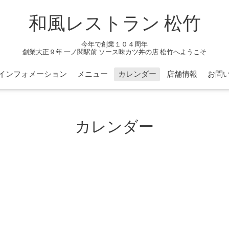
和風レストラン 松竹
今年で創業１０４周年
創業大正９年 一ノ関駅前 ソース味カツ丼の店 松竹へようこそ
インフォメーション
メニュー
カレンダー
店舗情報
お問
カレンダー