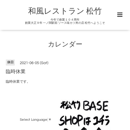
和風レストラン 松竹
今年で創業１０４周年
創業大正９年 一ノ関駅前 ソース味カツ丼の店 松竹へようこそ
カレンダー
休日
2021-06-05 (Sat)
臨時休業
臨時休業です。
Select Language
▼