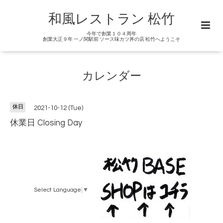
和風レストラン 松竹
今年で創業１０４周年
創業大正９年 一ノ関駅前 ソース味カツ丼の店 松竹へようこそ
カレンダー
休日
2021-10-12 (Tue)
休業日 Closing Day
Select Language
▼