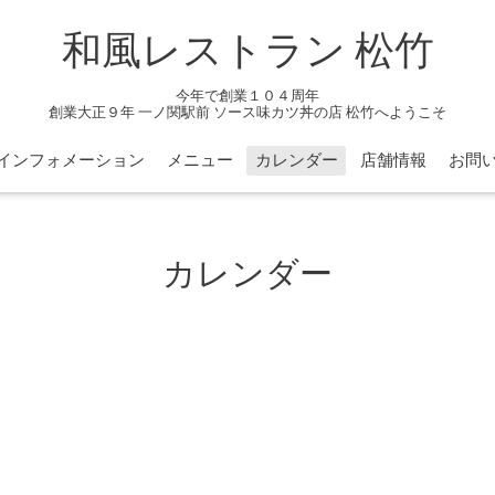
和風レストラン 松竹
今年で創業１０４周年
創業大正９年 一ノ関駅前 ソース味カツ丼の店 松竹へようこそ
インフォメーション
メニュー
カレンダー
店舗情報
お問
カレンダー