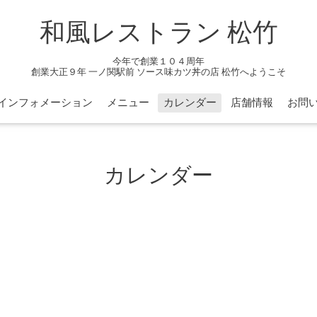
和風レストラン 松竹
今年で創業１０４周年
創業大正９年 一ノ関駅前 ソース味カツ丼の店 松竹へようこそ
インフォメーション
メニュー
カレンダー
店舗情報
お問
カレンダー