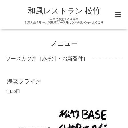
和風レストラン 松竹
今年で創業１０４周年
創業大正９年 一ノ関駅前 ソース味カツ丼の店 松竹へようこそ
メニュー
ソースカツ丼［みそ汁・お新香付］
海老フライ丼
1,450円