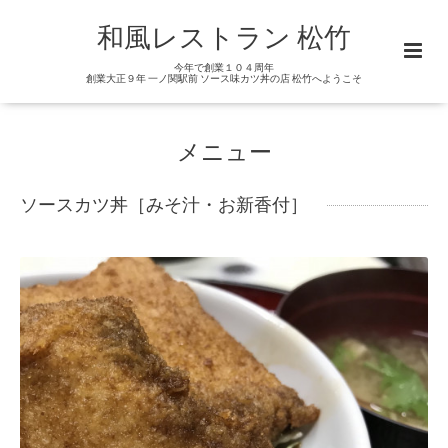
和風レストラン 松竹
今年で創業１０４周年
創業大正９年 一ノ関駅前 ソース味カツ丼の店 松竹へようこそ
メニュー
ソースカツ丼［みそ汁・お新香付］